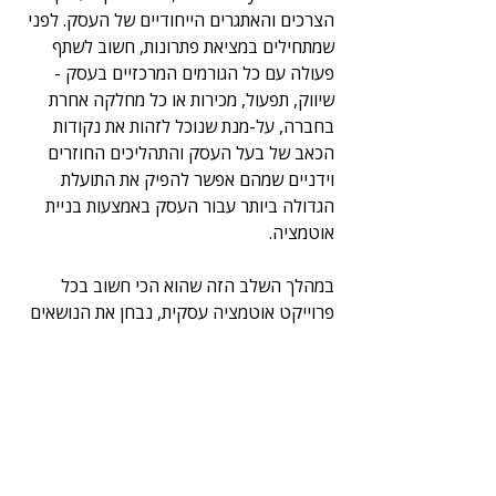
הצרכים והאתגרים הייחודיים של העסק. לפני 
שמתחילים במציאת פתרונות, חשוב לשתף 
פעולה עם כל הגורמים המרכזיים בעסק -  
שיווק, תפעול, מכירות או כל מחלקה אחרת 
בחברה, על-מנת שנוכל לזהות את נקודות 
הכאב של בעל העסק והתהליכים החוזרים 
וידניים שמהם אפשר להפיק את התועלת 
הגדולה ביותר עבור העסק באמצעות בניית 
אוטמציה.
במהלך השלב הזה שהוא הכי חשוב בכל 
פרוייקט אוטמציה עסקית, נבחן את הנושאים 
הבאים:
קהלי יעד: 
נבין מי קהל היעד המרכזי של 
העסק וכיצד הוא מתקשר בד"כ עם 
העסק.
המוצרים שהעסק משווק: 
נסקור את 
מגוון המוצרים או השירותים העיקריים 