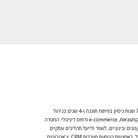
אני ברק, גר בליסבון, ואבא גאה לכלב ששמו מריוס. בעל 7 שנות ניסיון בפיתוח תוכנה ו-4 שנים בניהול
מוצר בהייטק, עם התמחות בחווית משתמש בתעשיות כמו קמעונאות, e-commerce ודפוס דיגיטלי. המטרה
נים ובינוניים, לשפר ולייעל תהליכים עסקיים
על ידי התמקדות בייעול תהליכים כמו שיווק, מכירות ותפעול, באמצעות הטמעת מערכות CRM, צ'אטבוטים