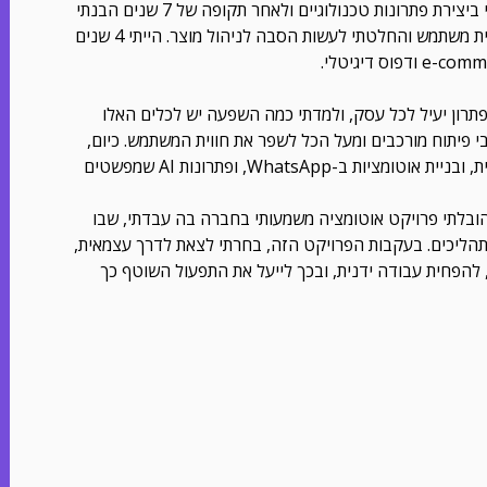
ושיפור חווית משתמש. במהלך שבע שנים כמתכנת, התמקצעתי ביצירת פתרונות טכנולוגיים ולאחר תקופה של 7 שנים הבנתי
שאני מאוד לגשר בין הפער הטכנולוגי לבין הצורך העסקי וחווית משתמש והחלטתי לעשות הסבה לניהול מוצר. הייתי 4 שנים
ני מאוד התחברתי לעולם ה AI שמביאים פתרון יעיל לכל עסק, ולמדתי כמה השפעה יש לכלים האלו
פיתוח מורכבים ומעל הכל לשפר את חווית המשתמש. כיום,
אני פונה גם לאינטגרציה בבניית מערכות CRM מותאמות אישית, ובניית אוטומציות ב-WhatsApp, ופתרונות AI שמפשטים
הובלתי פרויקט אוטומציה משמעותי בחברה בה עבדתי, שבו
תהליכים. בעקבות הפרויקט הזה, בחרתי לצאת לדרך עצמאית,
 להפחית עבודה ידנית, ובכך לייעל את התפעול השוטף כך